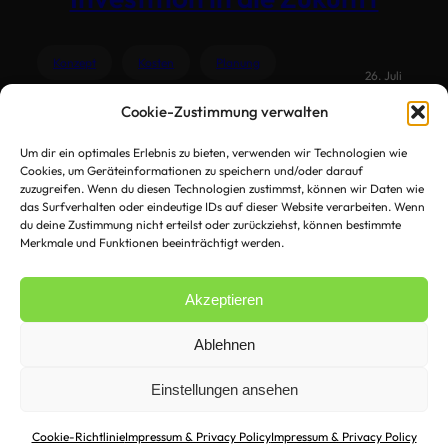
Konzept
Kosten
Planung
26. Juli
2020
Pumptrack
Spielplatz
Cookie-Zustimmung verwalten
Um dir ein optimales Erlebnis zu bieten, verwenden wir Technologien wie
Cookies, um Geräteinformationen zu speichern und/oder darauf
zuzugreifen. Wenn du diesen Technologien zustimmst, können wir Daten wie
das Surfverhalten oder eindeutige IDs auf dieser Website verarbeiten. Wenn
du deine Zustimmung nicht erteilst oder zurückziehst, können bestimmte
Merkmale und Funktionen beeinträchtigt werden.
Akzeptieren
Ablehnen
Einstellungen ansehen
Copyright 2023 – Erdbeertrails Altrip e.V.
Privacy Policy
Cookie-Richtlinie
Impressum & Privacy Policy
Impressum & Privacy Policy